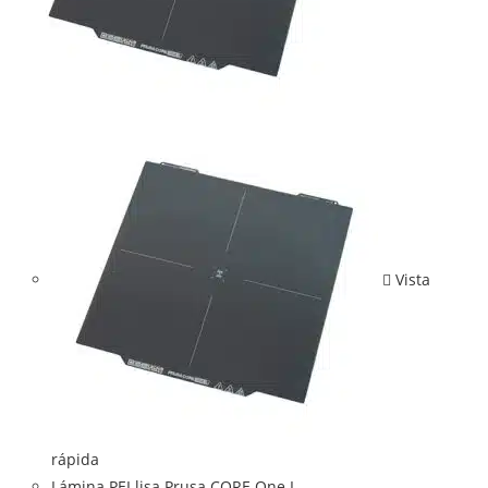
Vista
rápida
Lámina PEI lisa Prusa CORE One L