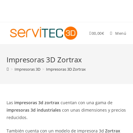
Gastos de envío GRATIS para pedidos superiores a 89 €
0
0,00
€
Menú
Impresoras 3D Zortrax
>
Impresoras 3D
>
Impresoras 3D Zortrax
Las
impresoras 3d zortrax
cuentan con una gama de
impresoras 3d industriales
con unas dimensiones y precios
reducidos.
También cuenta con un modelo de impresora 3d
Zortrax