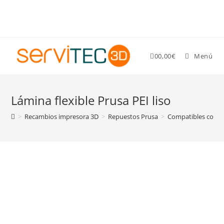
Gastos de envío GRATIS para pedidos superiores a 89 €
0
0,00
€
Menú
Lámina flexible Prusa PEI liso
>
Recambios impresora 3D
>
Repuestos Prusa
>
Compatibles con va