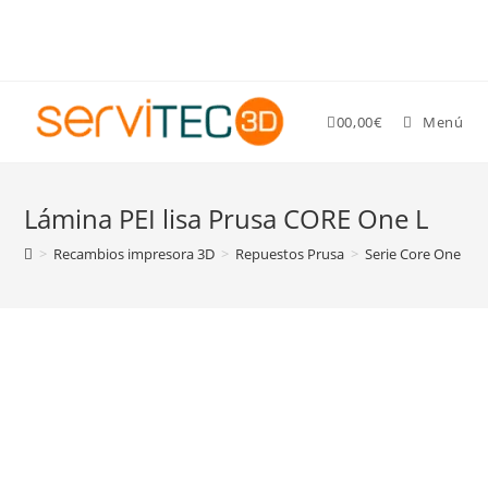
Gastos de envío GRATIS para pedidos superiores a 89 €
0
0,00
€
Menú
Lámina PEI lisa Prusa CORE One L
>
Recambios impresora 3D
>
Repuestos Prusa
>
Serie Core One L
>