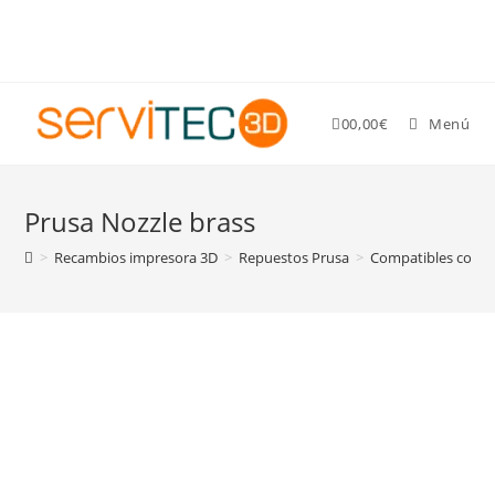
Gastos de envío GRATIS para pedidos superiores a 89 €
0
0,00
€
Menú
Prusa Nozzle brass
>
Recambios impresora 3D
>
Repuestos Prusa
>
Compatibles con va