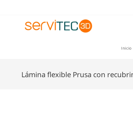
Gastos de envío GRATIS para pedidos superiores a 8
Inicio
Lámina flexible Prusa con recubr