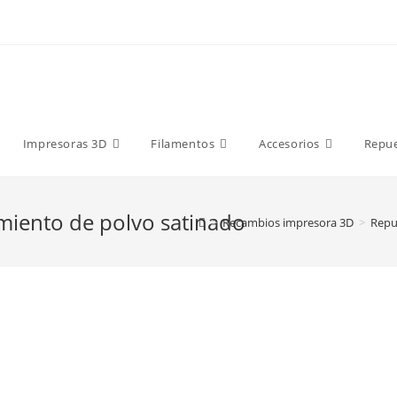
9 €
Impresoras 3D
Filamentos
Accesorios
Repu
imiento de polvo satinado
>
Recambios impresora 3D
>
Repu