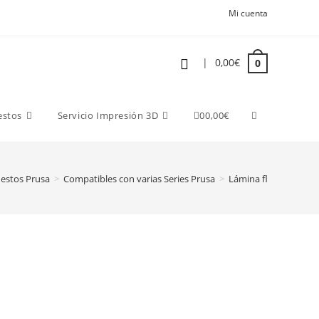
Mi cuenta
|
0,00
€
0
estos
Servicio Impresión 3D
0
0,00
€
estos Prusa
>
Compatibles con varias Series Prusa
>
Lámina flexible Prus