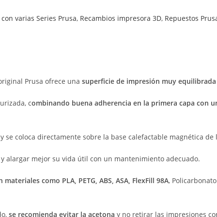
con varias Series Prusa
,
Recambios impresora 3D
,
Repuestos Prus
original Prusa ofrece una
superficie de impresión muy equilibrada 
urizada, c
ombinando buena adherencia en la primera capa con una
, y se coloca directamente sobre la base calefactable magnética de 
y alargar mejor su vida útil con un mantenimiento adecuado.
n materiales como PLA, PETG, ABS, ASA, FlexFill 98A
, Policarbonat
do,
se recomienda evitar la acetona
y no retirar las impresiones co