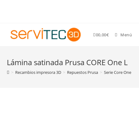
Gastos de envío GRATIS para pedidos superiores a 89 €
0
0,00
€
Menú
Lámina satinada Prusa CORE One L
>
Recambios impresora 3D
>
Repuestos Prusa
>
Serie Core One L
>