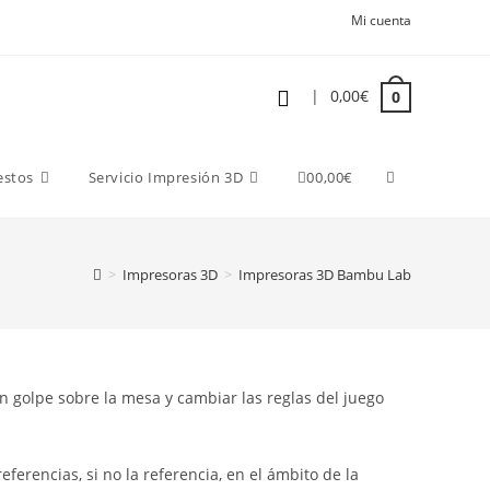
Mi cuenta
|
0,00
€
0
estos
Servicio Impresión 3D
0
0,00
€
>
Impresoras 3D
>
Impresoras 3D Bambu Lab
n golpe sobre la mesa y cambiar las reglas del juego
erencias, si no la referencia, en el ámbito de la