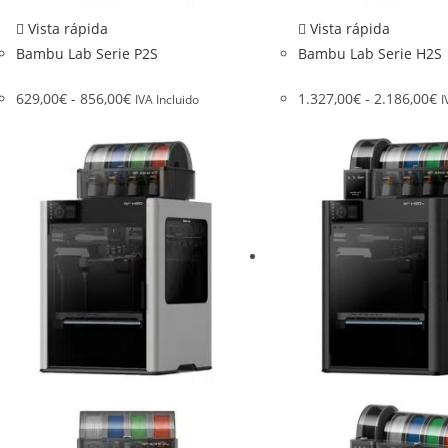
Vista rápida
Vista rápida
Bambu Lab Serie P2S
Bambu Lab Serie H2S
629,00
€
-
856,00
€
1.327,00
€
-
2.186,00
€
IVA Incluido
I