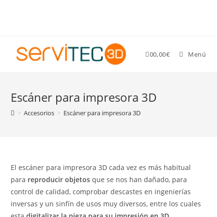
Gastos de envío GRATIS para pedidos superiores a 89 €
0
0,00
€
Menú
Escáner para impresora 3D
>
Accesorios
>
Escáner para impresora 3D
El escáner para impresora 3D cada vez es más habitual
para
reproducir objetos
que se nos han dañado, para
control de calidad, comprobar descastes en ingenierías
inversas y un sinfín de usos muy diversos, entre los cuales
esta
digitalizar la pieza para su impresión en 3D
.