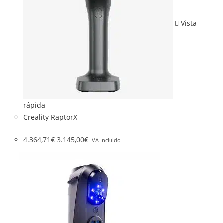
Vista
rápida
Creality RaptorX
4.364,71
€
3.145,00
€
IVA Incluido