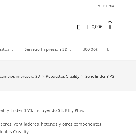
Mi cuenta
|
0,00
€
0
estos
Servicio Impresión 3D
0
0,00
€
cambios impresora 3D
>
Repuestos Creality
>
Serie Ender 3 V3
ity Ender 3 V3, incluyendo SE, KE y Plus.
ensores, ventiladores, hotends y otros componentes
nales Creality.