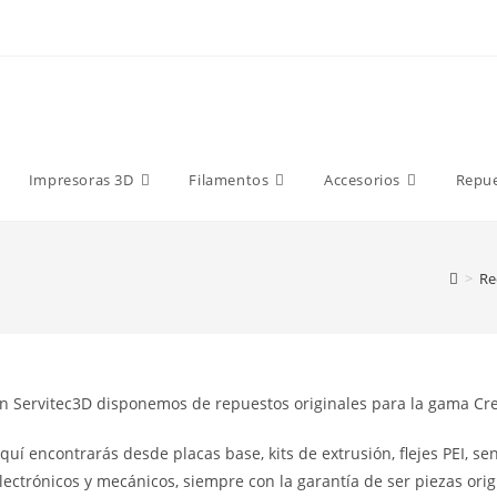
9 €
Impresoras 3D
Filamentos
Accesorios
Repu
>
Re
n Servitec3D disponemos de repuestos originales para la gama Creal
quí encontrarás desde placas base, kits de extrusión, flejes PEI, s
lectrónicos y mecánicos, siempre con la garantía de ser piezas origi