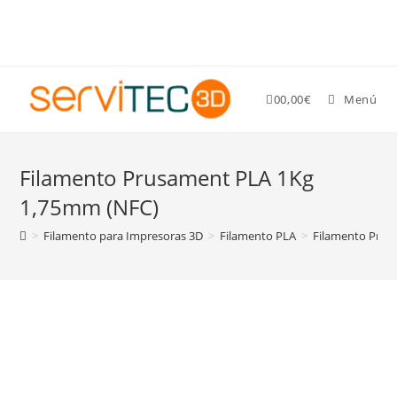
Gastos de envío GRATIS para pedidos superiores a 89 €
0
0,00
€
Menú
Filamento Prusament PLA 1Kg
1,75mm (NFC)
>
Filamento para Impresoras 3D
>
Filamento PLA
>
Filamento Prus