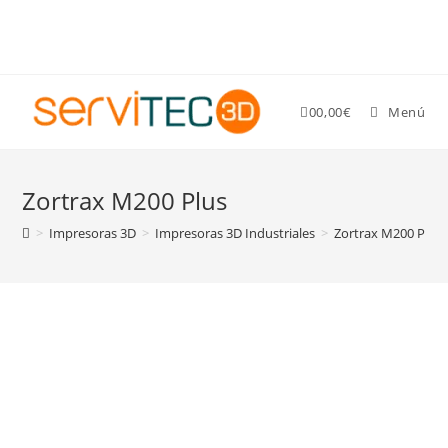
Gastos de envío GRATIS para pedidos superiores a 89 €
0
0,00
€
Menú
Zortrax M200 Plus
>
Impresoras 3D
>
Impresoras 3D Industriales
>
Zortrax M200 Plus