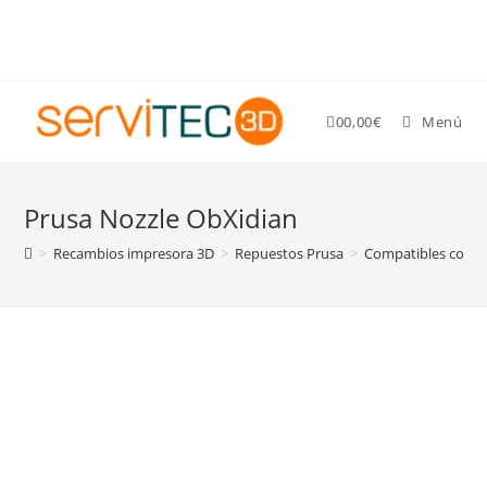
Gastos de envío GRATIS para pedidos superiores a 89 €
0
0,00
€
Menú
Prusa Nozzle ObXidian
>
Recambios impresora 3D
>
Repuestos Prusa
>
Compatibles con va