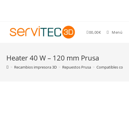
Gastos de envío GRATIS para pedidos superiores a 89 €
0
0,00
€
Menú
Heater 40 W – 120 mm Prusa
>
Recambios impresora 3D
>
Repuestos Prusa
>
Compatibles con va