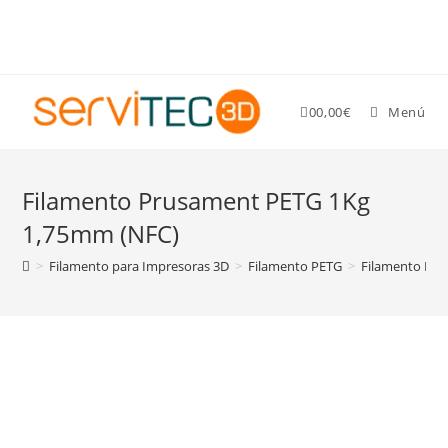
Gastos de envío GRATIS para pedidos superiores a 89 €
0
0,00
€
Menú
Filamento Prusament PETG 1Kg
1,75mm (NFC)
>
Filamento para Impresoras 3D
>
Filamento PETG
>
Filamento Pr