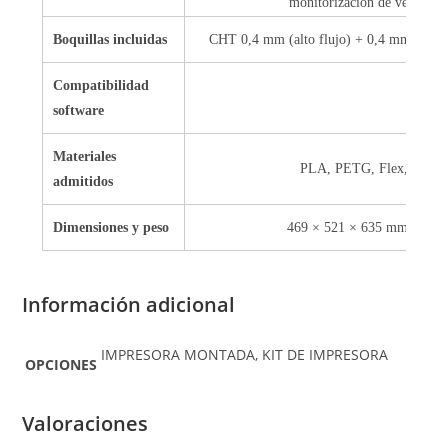
monitorización de ventilado
Boquillas incluidas
CHT 0,4 mm (alto flujo) + 0,4 mm resiste
Compatibilidad
Pr
software
Materiales
PLA, PETG, Flex, PVA, P
admitidos
Dimensiones y peso
469 × 521 × 635 mm · 21,9
Información adicional
IMPRESORA MONTADA, KIT DE IMPRESORA
OPCIONES
Valoraciones