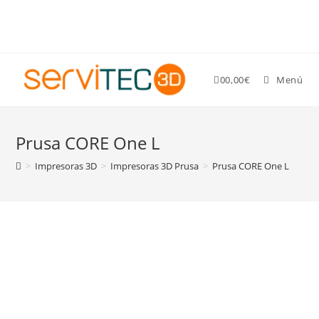
Gastos de envío GRATIS para pedidos superiores a 89 €
0
0,00
€
Menú
Prusa CORE One L
>
Impresoras 3D
>
Impresoras 3D Prusa
>
Prusa CORE One L