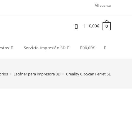
Mi cuenta
|
0,00
€
0
estos
Servicio Impresión 3D
0
0,00
€
orios
>
Escáner para impresora 3D
>
Creality CR-Scan Ferret SE