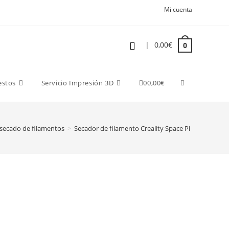
Mi cuenta
|
0,00
€
0
estos
Servicio Impresión 3D
0
0,00
€
secado de filamentos
>
Secador de filamento Creality Space Pi Plus