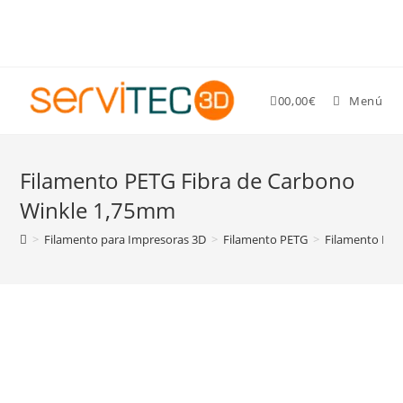
Gastos de envío GRATIS para pedidos superiores a 89 €
0
0,00
€
Menú
Filamento PETG Fibra de Carbono
Winkle 1,75mm
>
Filamento para Impresoras 3D
>
Filamento PETG
>
Filamento PET