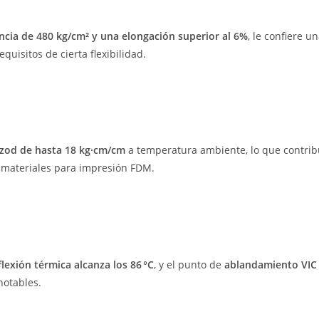
encia de 480 kg/cm² y una elongación superior al 6%
, le confiere u
isitos de cierta flexibilidad.
 Izod de hasta 18 kg·cm/cm
a temperatura ambiente, lo que contribu
s materiales para impresión FDM.
lexión térmica alcanza los 86 °C
, y el punto de
ablandamiento VIC s
notables.