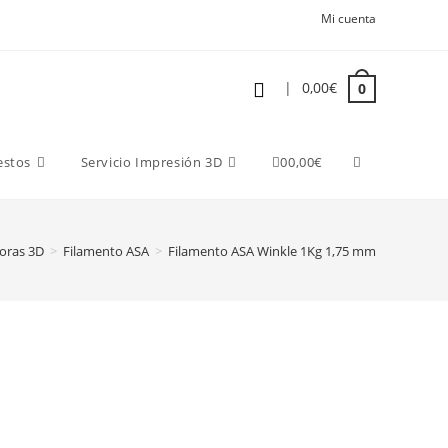
Mi cuenta
|
0,00
€
0
estos
Servicio Impresión 3D
0
0,00
€
oras 3D
>
Filamento ASA
>
Filamento ASA Winkle 1Kg 1,75 mm