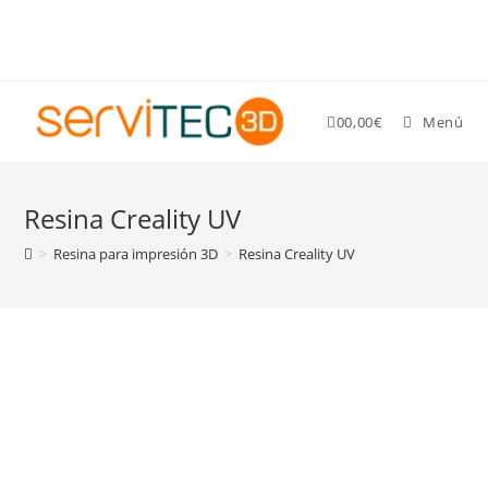
Gastos de envío GRATIS para pedidos superiores a 89 €
0
0,00
€
Menú
Resina Creality UV
>
Resina para impresión 3D
>
Resina Creality UV