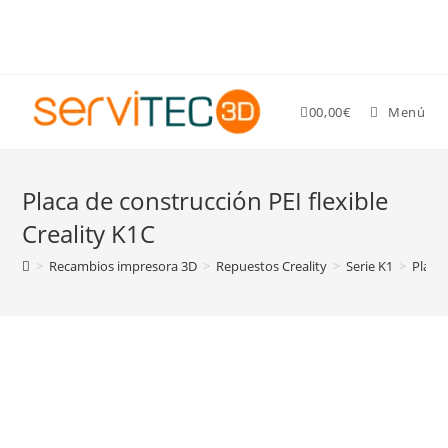
Gastos de envío GRATIS para pedidos superiores a 89 €
0
0,00
€
Menú
Placa de construcción PEI flexible
Creality K1C
>
Recambios impresora 3D
>
Repuestos Creality
>
Serie K1
>
Placa 