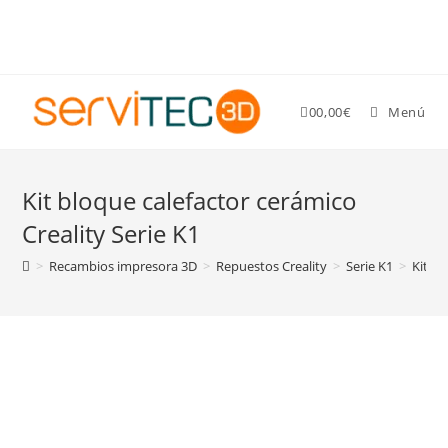
Gastos de envío GRATIS para pedidos superiores a 89 €
0
0,00
€
Menú
Kit bloque calefactor cerámico
Creality Serie K1
>
Recambios impresora 3D
>
Repuestos Creality
>
Serie K1
>
Kit bl