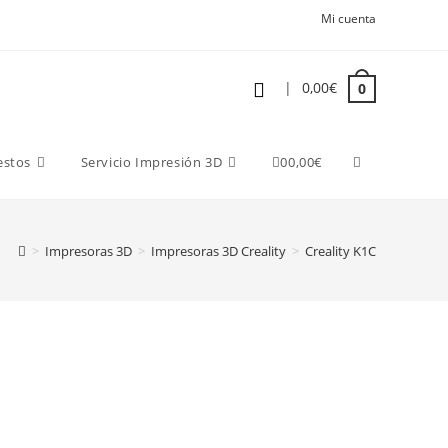
Mi cuenta
|
0,00
€
0
estos
Servicio Impresión 3D
0
0,00
€
>
Impresoras 3D
>
Impresoras 3D Creality
>
Creality K1C