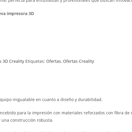
nte, perfecta para entusiastas y profesionales que buscan innovació
ueva impresora 3D
 3D Creality
Etiquetas:
Ofertas
,
Ofertas Creality
uipo inigualable en cuanto a diseño y durabilidad.
ncebido para la impresión con materiales reforzados con fibra de
 una construcción robusta.