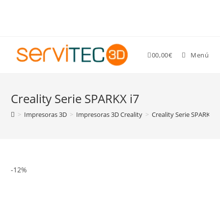
Gastos de envío GRATIS para pedidos superiores a 89 €
0
0,00
€
Menú
Creality Serie SPARKX i7
>
Impresoras 3D
>
Impresoras 3D Creality
>
Creality Serie SPARKX i
-12%