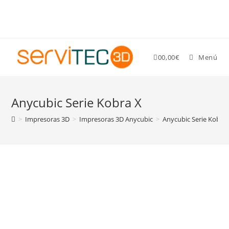
Gastos de envío GRATIS para pedidos superiores a 89 €
0
0,00
€
Menú
Anycubic Serie Kobra X
>
Impresoras 3D
>
Impresoras 3D Anycubic
>
Anycubic Serie Kobra