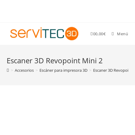
Gastos de envío GRATIS para pedidos superiores a 89 €
0
0,00
€
Menú
Escaner 3D Revopoint Mini 2
>
Accesorios
>
Escáner para impresora 3D
>
Escaner 3D Revopoint M