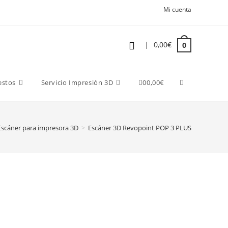
Mi cuenta
|
0,00
€
0
estos
Servicio Impresión 3D
0
0,00
€
Escáner para impresora 3D
>
Escáner 3D Revopoint POP 3 PLUS