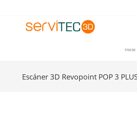
Gastos de envío GRATIS para pedidos superiores a 8
Inicio
Escáner 3D Revopoint POP 3 PLU