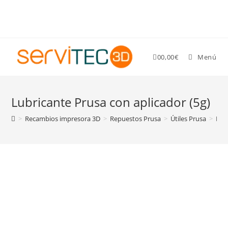
Gastos de envío GRATIS para pedidos superiores a 89 €
0
0,00
€
Menú
Lubricante Prusa con aplicador (5g)
>
Recambios impresora 3D
>
Repuestos Prusa
>
Útiles Prusa
>
Lub