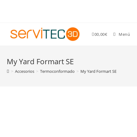
Gastos de envío GRATIS para pedidos superiores a 89 €
0
0,00
€
Menú
My Yard Formart SE
>
Accesorios
>
Termoconformado
>
My Yard Formart SE