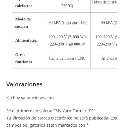
Tubos de cuarzo (90–
calefactor
230°C)
Modo de
-90 kPA (flujo ajustable)
-90 kPA (3 nivele
succión
100–120 V @ 800 W /
100–120 V @ 1500
Alimentación
220–240 V @ 800 W
220–240 V @ 170
Otras
Cama de madera CNC
Altavoz de alert
funciones
Valoraciones
No hay valoraciones aún.
Sé el primero en valorar “My Yard Formart SE”
Tu dirección de correo electrónico no será publicada.
Los
campos obligatorios están marcados con
*