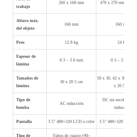
260 x 168 mm
470 x 270 mm (ajust
trabajo
Altura máx.
160 mm
160 mm
del objeto
Peso
12.8 kg
24 kg
Espesor de
0.3 – 3.0 mm
0.3 – 3.0 mm
lámina
Tamaños de
50 x 30, 42 x 30, 30 x
30 x 20.5 cm
lámina
x 20.5 cm
Tipo de
DC sin escobillas 
AC inducción
bomba
inducción
Pantalla
3.5” 480×320 LCD a color
3.5” 480×320 LCD a 
Tipo de
Tubos de cuarzo (90–