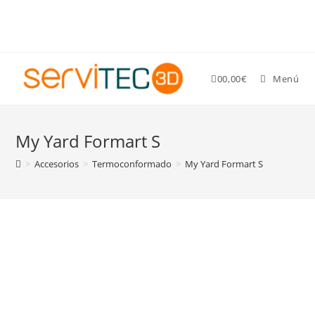
Gastos de envío GRATIS para pedidos superiores a 89 €
0
0,00
€
Menú
My Yard Formart S
>
Accesorios
>
Termoconformado
>
My Yard Formart S