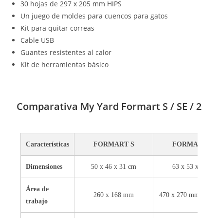
30 hojas de 297 x 205 mm HIPS
Un juego de moldes para cuencos para gatos
Kit para quitar correas
Cable USB
Guantes resistentes al calor
Kit de herramientas básico
Comparativa My Yard Formart S / SE / 2
Características
FORMART S
FORMART SE
Dimensiones
50 x 46 x 31 cm
63 x 53 x 48 cm
Área de
260 x 168 mm
470 x 270 mm (ajust
trabajo