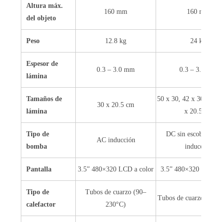
Altura máx.
160 mm
160 mm
del objeto
Peso
12.8 kg
24 kg
Espesor de
0.3 – 3.0 mm
0.3 – 3.0 mm
lámina
Tamaños de
50 x 30, 42 x 30, 30 x
30 x 20.5 cm
lámina
x 20.5 cm
Tipo de
DC sin escobillas 
AC inducción
bomba
inducción
Pantalla
3.5” 480×320 LCD a color
3.5” 480×320 LCD a 
Tipo de
Tubos de cuarzo (90–
Tubos de cuarzo (90–
calefactor
230°C)