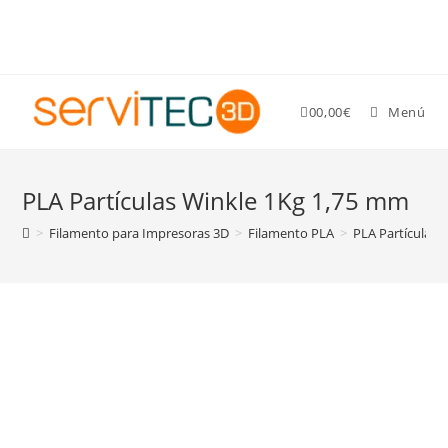
Gastos de envío GRATIS para pedidos superiores a 89 €
0
0,00
€
Menú
PLA Partículas Winkle 1Kg 1,75 mm
>
Filamento para Impresoras 3D
>
Filamento PLA
>
PLA Partículas 