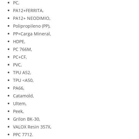
PC,
PA12+FERRITA,
PA12+ NEODIMIO,
Polipropileno (PP),
PP+Carga Mineral,
HDPE,
PC 766M,
PC+CF,
PVC,
TPU A52,
TPU <A50,
PA66,
Catamold,
Ultem,
Peek,
Grilon BK-30,
VALOX Resin 357X,
PPC 7712.