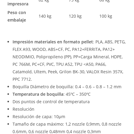
impresora
Peso con
140 kg
120 kg
100 kg
embalaje
Impresión materiales en formato pellet
: PLA, ABS, PETG,
FLEX A93, WOOD, ABS+CF, PC, PA12+FERRITA, PA12+
NEODIMIO, Polipropileno (PP), PP+Carga Mineral, HDPE,
PC 766M, PC+CF, PVC, TPU A52, TPU <A50, PA66,
Catamold, Ultem, Peek, Grilon BK-30, VALOX Resin 357X,
PPC 7712.
Boquilla Diámetro de boquilla: 0.4 – 0.6 – 0.8 – 1.2 mm
Temperatura de boquilla
: 45ºC – 350ºC
Dos puntos de control de temperatura
Resolución
Resolución de capa: 10μm
Tamaño de capa máximo: 1,2 nozzle 0,9mm, 0,8 nozzle
0.6mm, 0,6 nozzle 0,48mm 0,4 nozzle 0,3mm