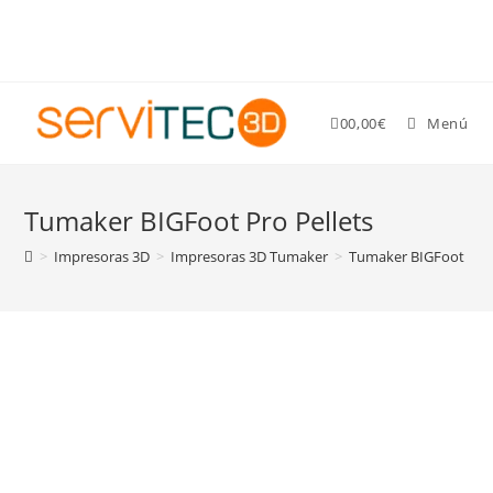
Gastos de envío GRATIS para pedidos superiores a 89 €
0
0,00
€
Menú
Tumaker BIGFoot Pro Pellets
>
Impresoras 3D
>
Impresoras 3D Tumaker
>
Tumaker BIGFoot Pro 