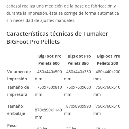
cabezal realiza una medición de la base de fabricación y,
durante la impresión, ésta se corrige de forma automática
sin necesidad de ajustes manuales.
Características técnicas de Tumaker
BIGFoot Pro Pellets
1
BigFoot Pro
2
BigFoot Pro
3
BigFoot Pro
Pellets 500
Pellets 350
Pellets 200
Volumen de
480x440x500
480x440x350
480x440x200
impresión
mm
mm
mm
Tamaño de
750x760x810
750x760x660
750x760x510
impresora
mm
mm
mm
Tamaño
870x890x990
750x760x510
870x890x1140
embalaje
mm
mm
mm
Peso
82 kg
75 kg
68 kg