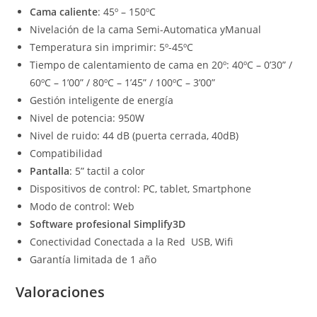
Cama caliente
: 45º – 150ºC
Nivelación de la cama Semi-Automatica yManual
Temperatura sin imprimir: 5º-45ºC
Tiempo de calentamiento de cama en 20º: 40ºC – 0’30” /
60ºC – 1’00” / 80ºC – 1’45” / 100ºC – 3’00”
Gestión inteligente de energía
Nivel de potencia: 950W
Nivel de ruido: 44 dB (puerta cerrada, 40dB)
Compatibilidad
Pantalla
: 5” tactil a color
Dispositivos de control: PC, tablet, Smartphone
Modo de control: Web
Software profesional Simplify3D
Conectividad Conectada a la Red USB, Wifi
Garantía limitada de 1 año
Valoraciones