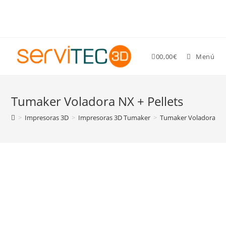
Gastos de envío GRATIS para pedidos superiores a 89 €
0
0,00
€
Menú
Tumaker Voladora NX + Pellets
>
Impresoras 3D
>
Impresoras 3D Tumaker
>
Tumaker Voladora NX 