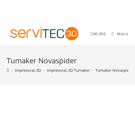
Gastos de envío GRATIS para pedidos superiores a 89 €
0
0,00
€
Menú
Tumaker Novaspider
>
Impresoras 3D
>
Impresoras 3D Tumaker
>
Tumaker Novaspider