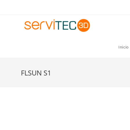
Gastos de envío GRATIS para pedidos superiores a 8
Inicio
FLSUN S1