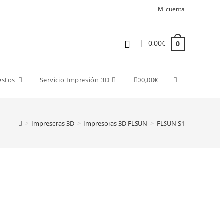
Mi cuenta
|
0,00
€
0
estos
Servicio Impresión 3D
0
0,00
€
>
Impresoras 3D
>
Impresoras 3D FLSUN
>
FLSUN S1