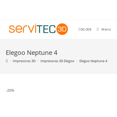
Gastos de envío GRATIS para pedidos superiores a 89 €
0
0,00
€
Menú
Elegoo Neptune 4
>
Impresoras 3D
>
Impresoras 3D Elegoo
>
Elegoo Neptune 4
-20%