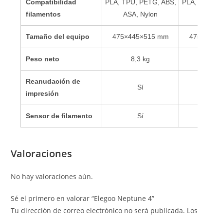
Compatibilidad
PLA, TPU, PETG, ABS,
PLA, TPU, 
filamentos
ASA, Nylon
ASA, 
Tamaño del equipo
475×445×515 mm
475×445
Peso neto
8,3 kg
8,9
Reanudación de
Sí
S
impresión
Sensor de filamento
Sí
S
Valoraciones
No hay valoraciones aún.
Sé el primero en valorar “Elegoo Neptune 4”
Tu dirección de correo electrónico no será publicada.
Los