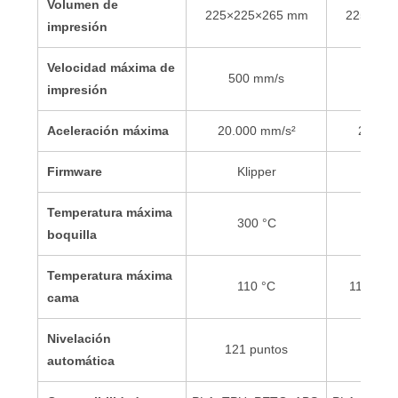
Volumen de
225×225×265 mm
225×225
impresión
Velocidad máxima de
500 mm/s
500 
impresión
Aceleración máxima
20.000 mm/s²
20.000
Firmware
Klipper
Kli
Temperatura máxima
300 °C
300
boquilla
Temperatura máxima
110 °C
110 °C (
cama
Nivelación
121 puntos
121 p
automática