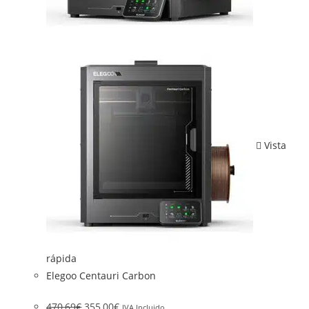
Vista
rápida
Elegoo Centauri Carbon
470,69
€
355,00
€
IVA Incluido