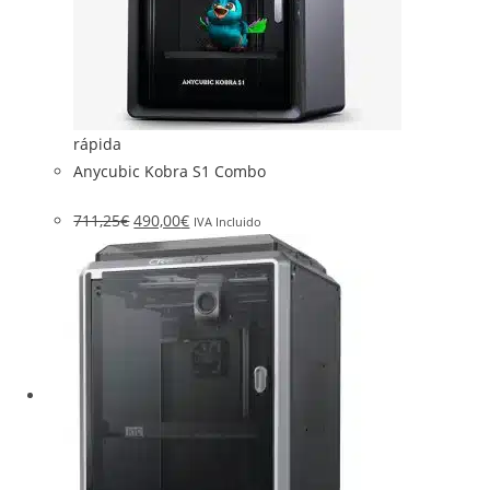
rápida
Anycubic Kobra S1 Combo
711,25
€
490,00
€
IVA Incluido