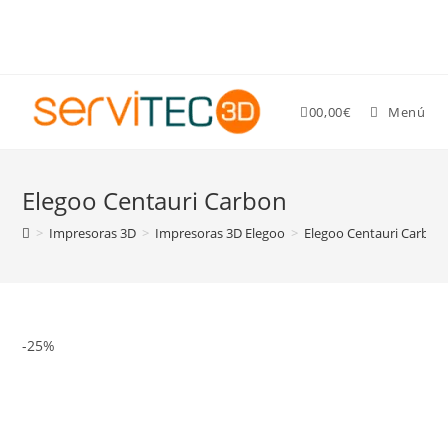
Gastos de envío GRATIS para pedidos superiores a 89 €
0
0,00
€
Menú
Elegoo Centauri Carbon
>
Impresoras 3D
>
Impresoras 3D Elegoo
>
Elegoo Centauri Carbon
-25%