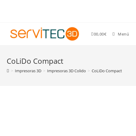
Gastos de envío GRATIS para pedidos superiores a 89 €
0
0,00
€
Menú
CoLiDo Compact
>
Impresoras 3D
>
Impresoras 3D Colido
>
CoLiDo Compact