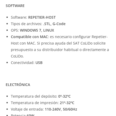
SOFTWARE
Software:
REPETIER-HOST
Tipos de archivos:
.STL, G-Code
OPS:
WINDOWS 7, LINUX
Compatible con MAC
: es necesario configurar Repetier-
Host con MAC. Si precisa ayuda del SAT CoLiDo solicite
presupuesto a su distribuidor habitual o directamente a
CoLiDo.
Conectividad:
USB
ELECTRÓNICA
Temperatura del depósito:
0º-32ºC
Temperatura de impresión:
21º-32ºC
Voltaje de entrada:
110-240V, 50/60Hz
Potencia
60W