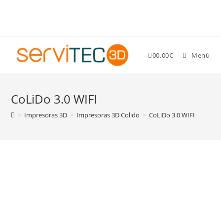
Gastos de envío GRATIS para pedidos superiores a 89 €
0
0,00
€
Menú
CoLiDo 3.0 WIFI
>
Impresoras 3D
>
Impresoras 3D Colido
>
CoLiDo 3.0 WIFI