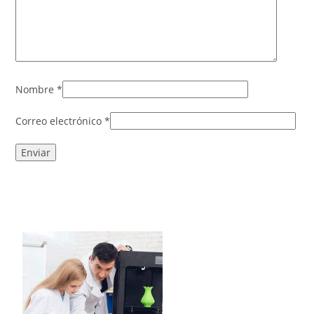
Nombre
*
Correo electrónico
*