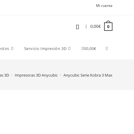
Mi cuenta
|
0,00
€
0
estos
Servicio Impresión 3D
0
0,00
€
as 3D
>
Impresoras 3D Anycubic
>
Anycubic Serie Kobra 3 Max