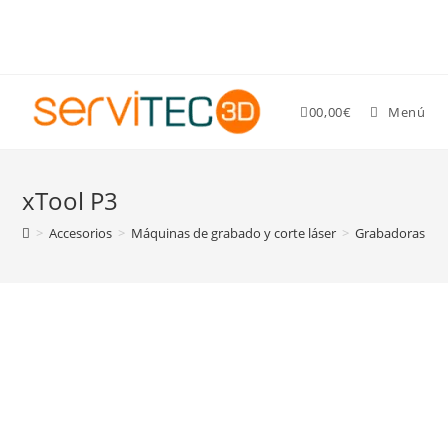
Gastos de envío GRATIS para pedidos superiores a 89 €
0
0,00
€
Menú
xTool P3
>
Accesorios
>
Máquinas de grabado y corte láser
>
Grabadoras y co