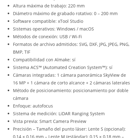
Altura máxima de trabajo: 220 mm
Diámetro máximo de grabado rotativo: 0 – 200 mm
Software compatible: xTool Studio
Sistemas operativos: Windows / macOS
Métodos de conexión: USB / Wi-Fi
Formatos de archivo admitidos: SVG, DXF, JPG, JPEG, PNG,
BMP, TIF
Compatibilidad con Almake: sí
Sistema ACS™ (Automated Creation System™): sí
Cámaras integradas: 1 cámara panorámica SkyView de
16 MP + 1 cámara de corto alcance + 2 cámaras laterales
Método de posicionamiento: posicionamiento por doble
cámara
Enfoque: autofocus
Sistema de medición: LiDAR Ranging System
Vista previa: Smart Camera Preview
Precisión – Tamaño del punto láser: Lente S (opcional):
0,14 × 0,16 mm – Lente M (estándar): 0,15 × 0,18 mm –