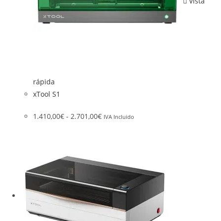
Vista
rápida
xTool S1
1.410,00
€
-
2.701,00
€
IVA Incluido