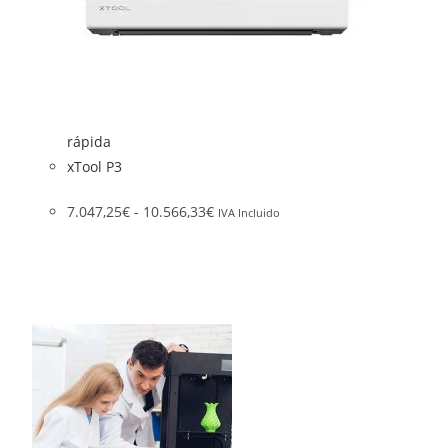
rápida
xTool P3
7.047,25
€
-
10.566,33
€
IVA Incluido