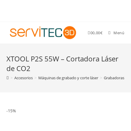
Gastos de envío GRATIS para pedidos superiores a 89 €
0
0,00
€
Menú
XTOOL P2S 55W – Cortadora Láser
de CO2
>
Accesorios
>
Máquinas de grabado y corte láser
>
Grabadoras y co
-15%