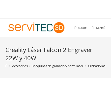
Gastos de envío GRATIS para pedidos superiores a 89 €
0
0,00
€
Menú
Creality Láser Falcon 2 Engraver
22W y 40W
>
Accesorios
>
Máquinas de grabado y corte láser
>
Grabadoras y co