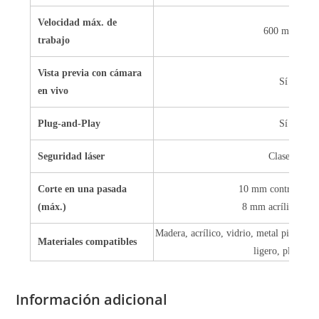
Velocidad máx. de
600 mm/s
trabajo
Vista previa con cámara
Sí
en vivo
Plug-and-Play
Sí
Seguridad láser
Clase 1
Corte en una pasada
10 mm contrachapa
(máx.)
8 mm acrílico neg
Madera, acrílico, vidrio, metal pintado,
Materiales compatibles
ligero, plástico
Información adicional