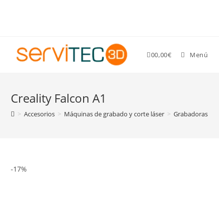
Gastos de envío GRATIS para pedidos superiores a 89 €
0
0,00
€
Menú
Creality Falcon A1
>
Accesorios
>
Máquinas de grabado y corte láser
>
Grabadoras y co
-17%