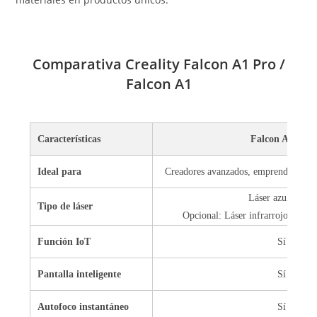
Comparativa Creality Falcon A1 Pro /
Falcon A1
Características
Falcon A1 Pro
Ideal para
Creadores avanzados, emprendedores 
Láser azul 20 W
Tipo de láser
Opcional: Láser infrarrojo 2 W (m
Función IoT
Sí
Pantalla inteligente
Sí
Autofoco instantáneo
Sí