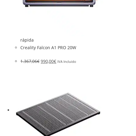
rápida
Creality Falcon A1 PRO 20W
1.367,06
€
990,00
€
IVA Incluido