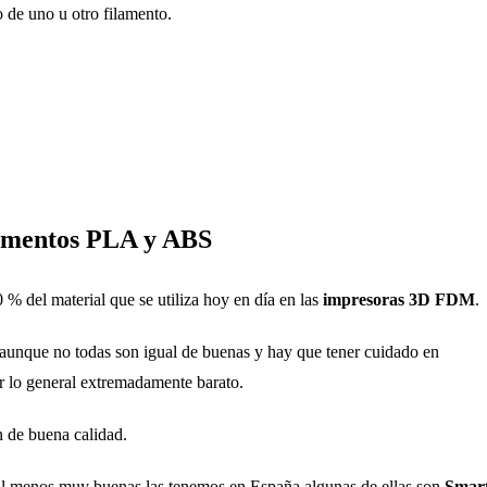
 de uno u otro filamento.
ilamentos PLA y ABS
% del material que se utiliza hoy en día en las
impresoras 3D FDM
.
 aunque no todas son igual de buenas y hay que tener cuidado en
or lo general extremadamente barato.
 de buena calidad.
o al menos muy buenas las tenemos en España algunas de ellas son
Smar