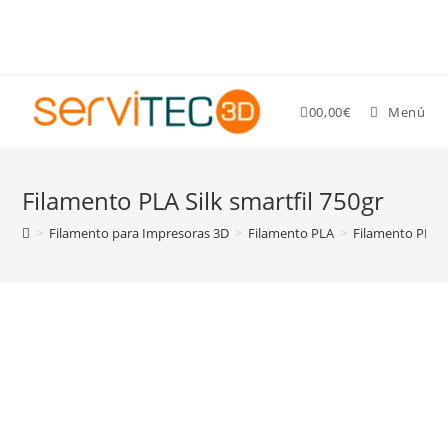
Gastos de envío GRATIS para pedidos superiores a 89 €
0
0,00
€
Menú
Filamento PLA Silk smartfil 750gr
>
Filamento para Impresoras 3D
>
Filamento PLA
>
Filamento PLA Si