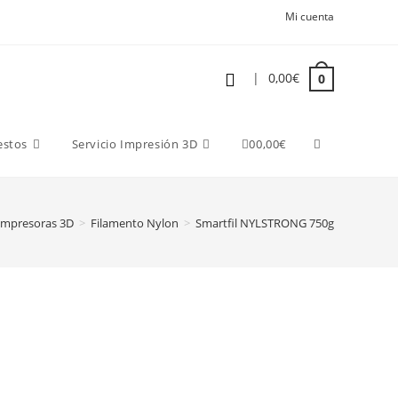
Mi cuenta
|
0,00
€
0
estos
Servicio Impresión 3D
0
0,00
€
Impresoras 3D
>
Filamento Nylon
>
Smartfil NYLSTRONG 750g