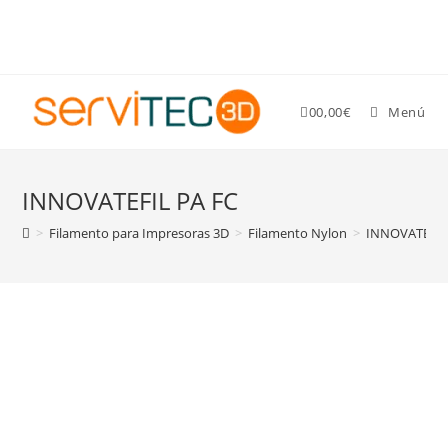
Gastos de envío GRATIS para pedidos superiores a 89 €
0
0,00
€
Menú
INNOVATEFIL PA FC
>
Filamento para Impresoras 3D
>
Filamento Nylon
>
INNOVATEFIL