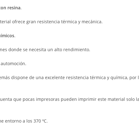
con resina
.
erial ofrece gran resistencia térmica y mecánica.
uímicos
.
iones donde se necesita un alto rendimiento.
o automoción.
emás dispone de una excelente resistencia térmica y química, por l
uenta que pocas impresoras pueden imprimir este material solo l
 entorno a los 370 ºC.