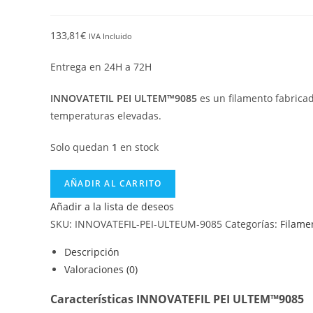
133,81
€
IVA Incluido
Entrega en 24H a 72H
INNOVATETIL PEI ULTEM™9085
es un filamento fabrica
temperaturas elevadas.
Solo quedan
1
en stock
AÑADIR AL CARRITO
Añadir a la lista de deseos
SKU:
INNOVATEFIL-PEI-ULTEUM-9085
Categorías:
Filame
Descripción
Valoraciones (0)
Características INNOVATEFIL PEI ULTEM™9085