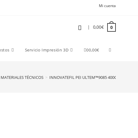
Mi cuenta
|
0,00
€
0
estos
Servicio Impresión 3D
0
0,00
€
MATERIALES TÉCNICOS
>
INNOVATEFIL PEI ULTEM™9085 400Gr 1,75 mm